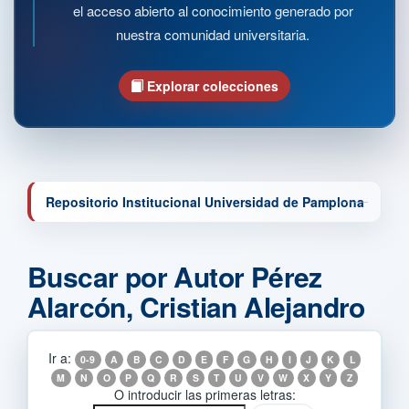
el acceso abierto al conocimiento generado por
nuestra comunidad universitaria.
Explorar colecciones
Repositorio Institucional Universidad de Pamplona
Buscar por Autor Pérez
Alarcón, Cristian Alejandro
Ir a:
0-9
A
B
C
D
E
F
G
H
I
J
K
L
M
N
O
P
Q
R
S
T
U
V
W
X
Y
Z
O introducir las primeras letras: