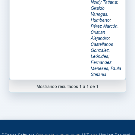
Neldy Tatiana
;
Giraldo
Vanegas,
Humberto
;
Pérez Alarcón,
Cristian
Alejandro
;
Castellanos
González,
Leónides
;
Fernandez
Meneses, Paula
Stefania
Mostrando resultados 1 a 1 de 1
DSpace Software
Copyright © 2002-2008
MIT
and
Hewlett-Packard
-