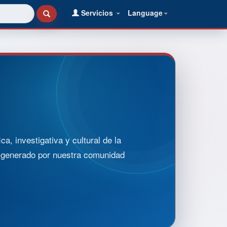
Servicios
Language
, investigativa y cultural de la
o generado por nuestra comunidad