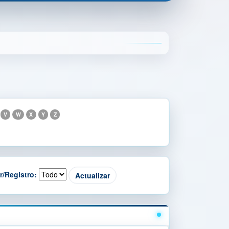
V
W
X
Y
Z
r/Registro: