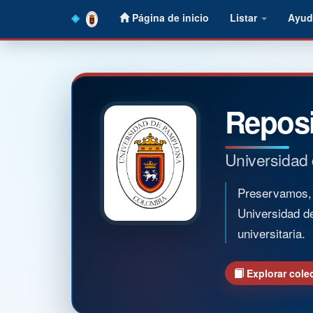
Skip
Página de inicio
Listar
Ayud
navigation
Reposi
Universidad
Preservamos, o
Universidad d
universitaria.
Explorar cole