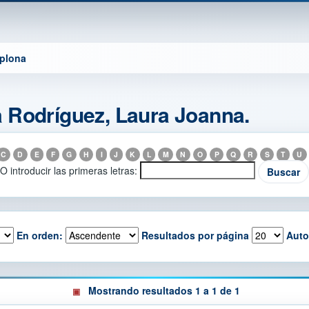
mplona
 Rodríguez, Laura Joanna.
C
D
E
F
G
H
I
J
K
L
M
N
O
P
Q
R
S
T
U
O introducir las primeras letras:
En orden:
Resultados por página
Auto
Mostrando resultados 1 a 1 de 1