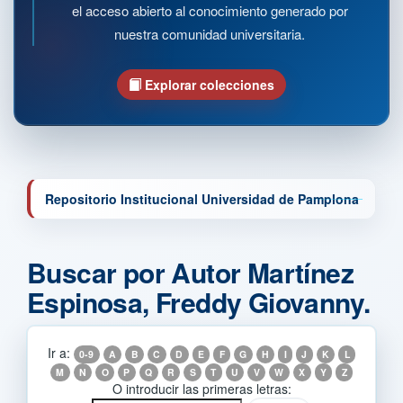
el acceso abierto al conocimiento generado por
nuestra comunidad universitaria.
Explorar colecciones
Repositorio Institucional Universidad de Pamplona
Buscar por Autor Martínez
Espinosa, Freddy Giovanny.
Ir a:
0-9
A
B
C
D
E
F
G
H
I
J
K
L
M
N
O
P
Q
R
S
T
U
V
W
X
Y
Z
O introducir las primeras letras: