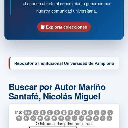
el acceso abierto al conocimiento generado por
nuestra comunidad universitaria.
Explorar colecciones
Repositorio Institucional Universidad de Pamplona
Buscar por Autor Mariño
Santafé, Nicolás Miguel
Ir a:
0-9
A
B
C
D
E
F
G
H
I
J
K
L
M
N
O
P
Q
R
S
T
U
V
W
X
Y
Z
O introducir las primeras letras: