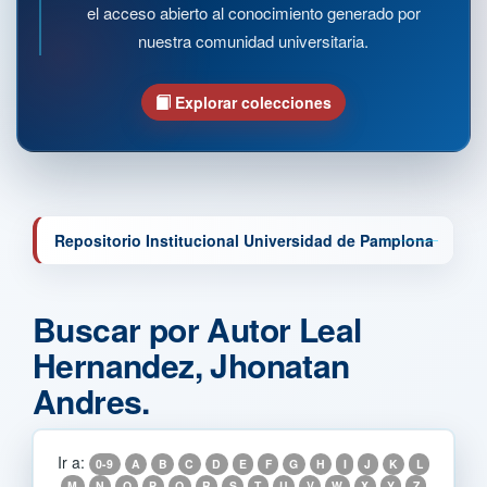
el acceso abierto al conocimiento generado por
nuestra comunidad universitaria.
Explorar colecciones
Repositorio Institucional Universidad de Pamplona
Buscar por Autor Leal
Hernandez, Jhonatan
Andres.
Ir a:
0-9
A
B
C
D
E
F
G
H
I
J
K
L
M
N
O
P
Q
R
S
T
U
V
W
X
Y
Z