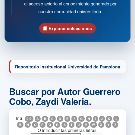
el acceso abierto al conocimiento generado por
nuestra comunidad universitaria.
Explorar colecciones
Repositorio Institucional Universidad de Pamplona
Buscar por Autor Guerrero
Cobo, Zaydi Valeria.
Ir a:
0-9
A
B
C
D
E
F
G
H
I
J
K
L
M
N
O
P
Q
R
S
T
U
V
W
X
Y
Z
O introducir las primeras letras: