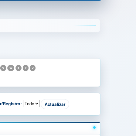
V
W
X
Y
Z
r/Registro: