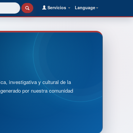
Servicios
Language
, investigativa y cultural de la
o generado por nuestra comunidad