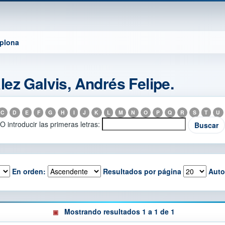
mplona
ez Galvis, Andrés Felipe.
C
D
E
F
G
H
I
J
K
L
M
N
O
P
Q
R
S
T
U
O introducir las primeras letras:
En orden:
Resultados por página
Auto
Mostrando resultados 1 a 1 de 1