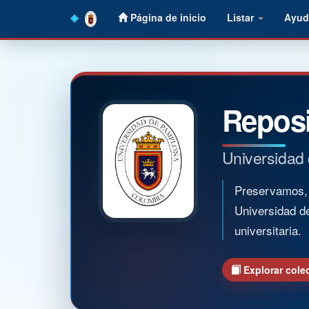
Skip
Página de inicio
Listar
Ayud
navigation
Reposi
Universidad
Preservamos, o
Universidad d
universitaria.
Explorar cole