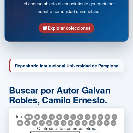
el acceso abierto al conocimiento generado por
nuestra comunidad universitaria.
Explorar colecciones
Repositorio Institucional Universidad de Pamplona
Buscar por Autor Galvan
Robles, Camilo Ernesto.
Ir a:
0-9
A
B
C
D
E
F
G
H
I
J
K
L
M
N
O
P
Q
R
S
T
U
V
W
X
Y
Z
O introducir las primeras letras: