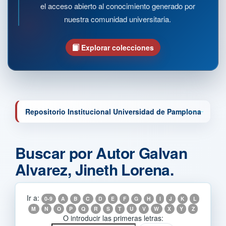
el acceso abierto al conocimiento generado por
nuestra comunidad universitaria.
Explorar colecciones
Repositorio Institucional Universidad de Pamplona
Buscar por Autor Galvan
Alvarez, Jineth Lorena.
Ir a:
0-9
A
B
C
D
E
F
G
H
I
J
K
L
M
N
O
P
Q
R
S
T
U
V
W
X
Y
Z
O introducir las primeras letras: