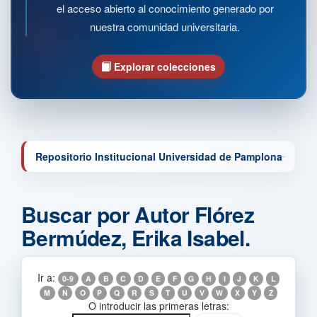
el acceso abierto al conocimiento generado por
nuestra comunidad universitaria.
Explorar colecciones
Repositorio Institucional Universidad de Pamplona
Buscar por Autor Flórez
Bermúdez, Erika Isabel.
Ir a:
0-9
A
B
C
D
E
F
G
H
I
J
K
L
M
N
O
P
Q
R
S
T
U
V
W
X
Y
Z
O introducir las primeras letras: