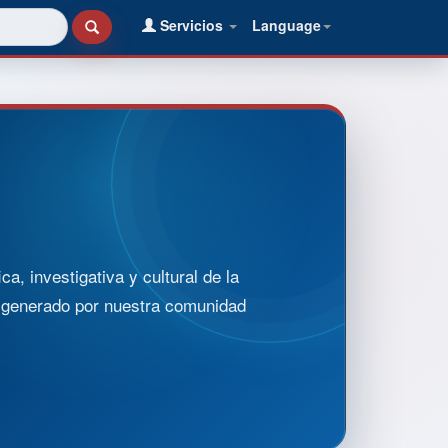
Servicios
Language
, investigativa y cultural de la
o generado por nuestra comunidad