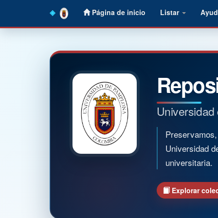
Skip
Página de inicio
Listar
Ayud
navigation
Reposi
Universidad
Preservamos, o
Universidad d
universitaria.
Explorar cole