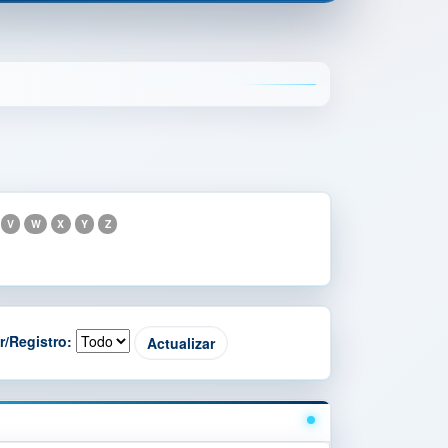
V
W
X
Y
Z
r/Registro: