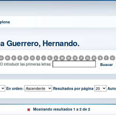
mplona
a Guerrero, Hernando.
C
D
E
F
G
H
I
J
K
L
M
N
O
P
Q
R
S
T
U
O introducir las primeras letras:
En orden:
Resultados por página
Auto
Mostrando resultados 1 a 2 de 2