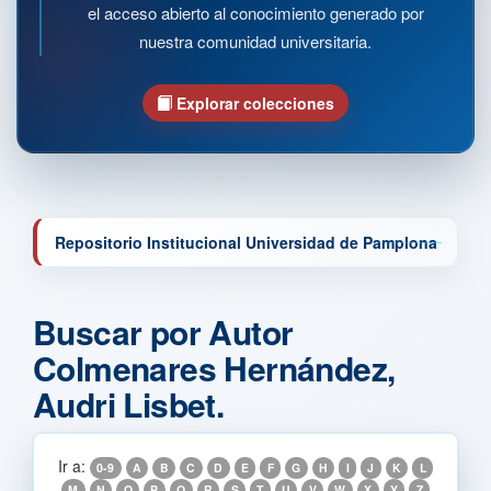
el acceso abierto al conocimiento generado por
nuestra comunidad universitaria.
Explorar colecciones
Repositorio Institucional Universidad de Pamplona
Buscar por Autor
Colmenares Hernández,
Audri Lisbet.
Ir a:
0-9
A
B
C
D
E
F
G
H
I
J
K
L
M
N
O
P
Q
R
S
T
U
V
W
X
Y
Z