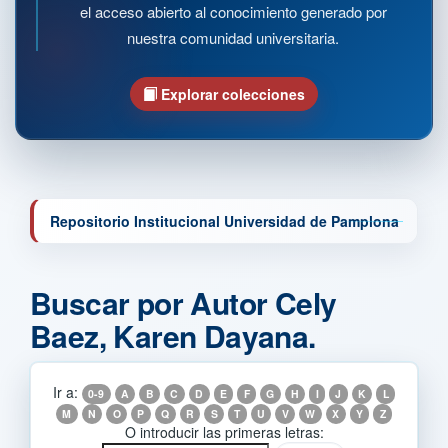
el acceso abierto al conocimiento generado por
nuestra comunidad universitaria.
Explorar colecciones
Repositorio Institucional Universidad de Pamplona
Buscar por Autor Cely
Baez, Karen Dayana.
Ir a:
0-9
A
B
C
D
E
F
G
H
I
J
K
L
M
N
O
P
Q
R
S
T
U
V
W
X
Y
Z
O introducir las primeras letras: