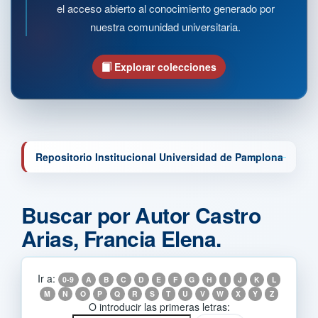
el acceso abierto al conocimiento generado por
nuestra comunidad universitaria.
Explorar colecciones
Repositorio Institucional Universidad de Pamplona
Buscar por Autor Castro
Arias, Francia Elena.
Ir a:
0-9
A
B
C
D
E
F
G
H
I
J
K
L
M
N
O
P
Q
R
S
T
U
V
W
X
Y
Z
O introducir las primeras letras: