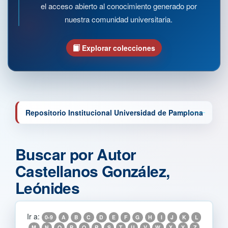
el acceso abierto al conocimiento generado por
nuestra comunidad universitaria.
Explorar colecciones
Repositorio Institucional Universidad de Pamplona
Buscar por Autor
Castellanos González,
Leónides
Ir a:
0-9
A
B
C
D
E
F
G
H
I
J
K
L
M
N
O
P
Q
R
S
T
U
V
W
X
Y
Z