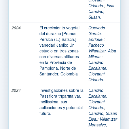
Orlando.
;
Elsa
Cancino,
Susan.
2024
El crecimiento vegetal
Quevedo
del durazno [Prunus
García,
Persica (L.) Batsch.]
Enrique.
;
variedad Jarillo: Un
Pacheco
estudio en tres zonas
Villamizar, Alba
con diversas altitudes
Milena.
;
en la Provincia de
Cancino
Pamplona, Norte de
Escalante,
Santander, Colombia
Giovanni
Orlando.
2024
Investigaciones sobre la
Cancino
Passiflora tripartita var.
Escalante,
mollissima: sus
Giovanni
aplicaciones y potencial
Orlando.
;
futuro.
Cancino, Susan
Elsa.
;
Villamizar
Monsalve,