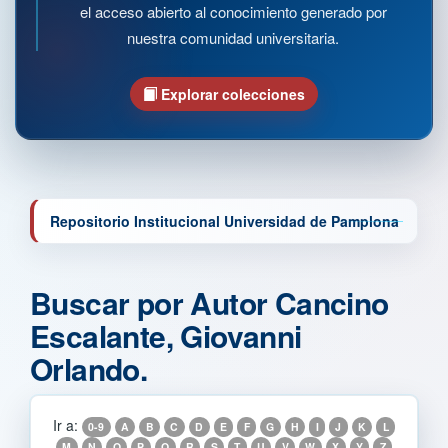
el acceso abierto al conocimiento generado por
nuestra comunidad universitaria.
Explorar colecciones
Repositorio Institucional Universidad de Pamplona
Buscar por Autor Cancino
Escalante, Giovanni
Orlando.
Ir a:
0-9
A
B
C
D
E
F
G
H
I
J
K
L
M
N
O
P
Q
R
S
T
U
V
W
X
Y
Z