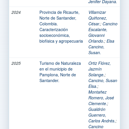
Jenifer Dayana.
2024
Provincia de Ricaurte,
Villamizar
Norte de Santander,
Quiñonez,
Colombia.
César.
;
Cancino
Caracterización
Escalante,
socioeconómica,
Giovanni
biofísica y agropecuaria
Orlando.
;
Elsa
Cancino,
Susan.
2025
Turismo de Naturaleza
Ortiz Flórez,
en el municipio de
Jazmín
Pamplona, Norte de
Solange.
;
Santander.
Cancino, Susan
Elsa.
;
Montañez
Romero, José
Clemente.
;
Gualdrón
Guerrero,
Carlos Andrés.
;
Cancino