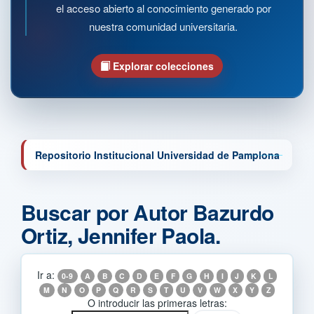
el acceso abierto al conocimiento generado por
nuestra comunidad universitaria.
Explorar colecciones
Repositorio Institucional Universidad de Pamplona
Buscar por Autor Bazurdo
Ortiz, Jennifer Paola.
Ir a:
0-9
A
B
C
D
E
F
G
H
I
J
K
L
M
N
O
P
Q
R
S
T
U
V
W
X
Y
Z
O introducir las primeras letras: