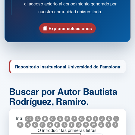
el acceso abierto al conocimiento generado por
nuestra comunidad universitaria.
Explorar colecciones
Repositorio Institucional Universidad de Pamplona
Buscar por Autor Bautista
Rodríguez, Ramiro.
Ir a:
0-9
A
B
C
D
E
F
G
H
I
J
K
L
M
N
O
P
Q
R
S
T
U
V
W
X
Y
Z
O introducir las primeras letras: