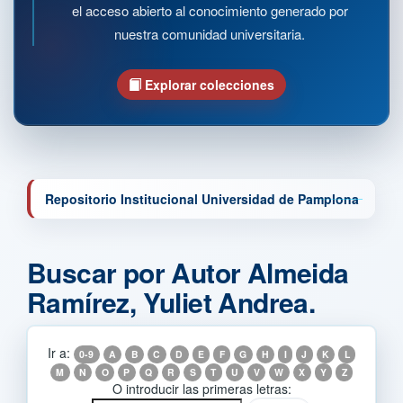
el acceso abierto al conocimiento generado por
nuestra comunidad universitaria.
Explorar colecciones
Repositorio Institucional Universidad de Pamplona
Buscar por Autor Almeida
Ramírez, Yuliet Andrea.
Ir a:
0-9
A
B
C
D
E
F
G
H
I
J
K
L
M
N
O
P
Q
R
S
T
U
V
W
X
Y
Z
O introducir las primeras letras: