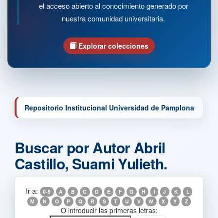
el acceso abierto al conocimiento generado por
nuestra comunidad universitaria.
Explorar colecciones
Repositorio Institucional Universidad de Pamplona
Buscar por Autor Abril
Castillo, Suami Yulieth.
Ir a:
0-9
A
B
C
D
E
F
G
H
I
J
K
L
M
N
O
P
Q
R
S
T
U
V
W
X
Y
Z
O introducir las primeras letras: