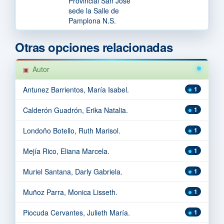
Provincial San José
sede la Salle de
Pamplona N.S.
Otras opciones relacionadas
Autor
Antunez Barrientos, María Isabel.
1
Calderón Guadrón, Erika Natalia.
1
Londoño Botello, Ruth Marisol.
1
Mejía Rico, Eliana Marcela.
1
Muriel Santana, Darly Gabriela.
1
Muñoz Parra, Monica Lisseth.
1
Piocuda Cervantes, Julieth María.
1