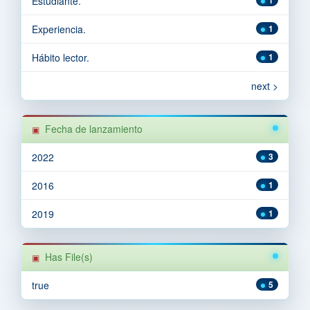
Estudiante.
Experiencia.
1
Hábito lector.
1
next >
Fecha de lanzamiento
2022
3
2016
1
2019
1
Has File(s)
true
5