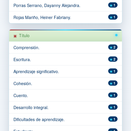
Porras Serrano, Dayanny Alejandra.
1
Rojas Mariño, Heiner Fabriany.
1
Título
Comprensión.
2
Escritura.
2
Aprendizaje significativo.
1
Cohesión.
1
Cuento.
1
Desarrollo integral.
1
Dificultades de aprendizaje.
1
1