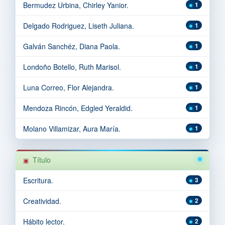
Bermudez Urbina, Chirley Yanior.
1
Delgado Rodriguez, Liseth Juliana.
1
Galván Sanchéz, Diana Paola.
1
Londoño Botello, Ruth Marisol.
1
Luna Correo, Flor Alejandra.
1
Mendoza Rincón, Edgled Yeraldid.
1
Molano Villamizar, Aura María.
1
Título
Escritura.
3
Creatividad.
2
Hábito lector.
2