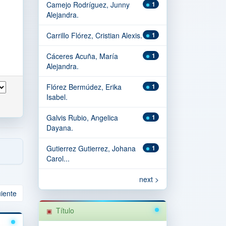
Camejo Rodríguez, Junny
1
Alejandra.
Carrillo Flórez, Cristian Alexis.
1
Cáceres Acuña, María
1
Alejandra.
Flórez Bermúdez, Erika
1
Isabel.
Galvis Rubio, Angelica
1
Dayana.
Gutierrez Gutierrez, Johana
1
Carol...
next >
uiente
Título