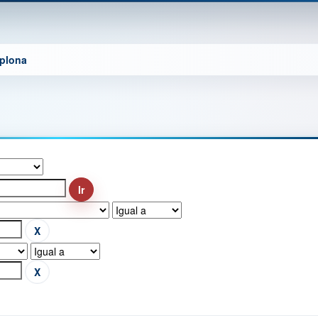
mplona