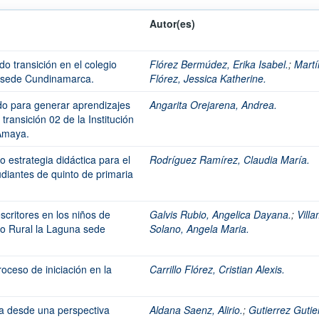
Autor(es)
do transición en el colegio
Flórez Bermúdez, Erika Isabel.
;
Martí
a sede Cundinamarca.
Flórez, Jessica Katherine.
do para generar aprendizajes
Angarita Orejarena, Andrea.
 transición 02 de la Institución
Amaya.
 estrategia didáctica para el
Rodríguez Ramírez, Claudia María.
tudiantes de quinto de primaria
scritores en los niños de
Galvis Rubio, Angelica Dayana.
;
Villa
o Rural la Laguna sede
Solano, Angela Maria.
oceso de iniciación en la
Carrillo Flórez, Cristian Alexis.
ura desde una perspectiva
Aldana Saenz, Alirio.
;
Gutierrez Gutie