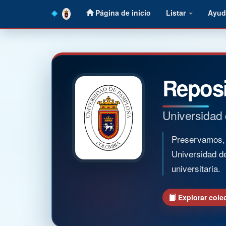
Skip
Página de inicio
Listar
Ayud
navigation
Reposi
Universidad
Preservamos, o
Universidad d
universitaria.
Explorar cole