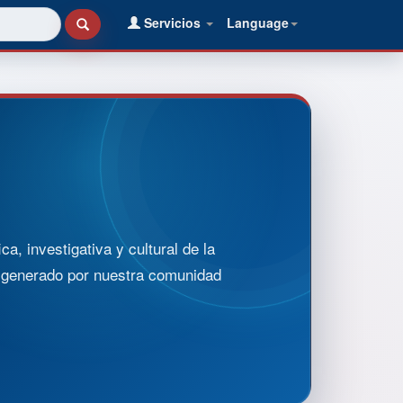
Servicios
Language
, investigativa y cultural de la
o generado por nuestra comunidad