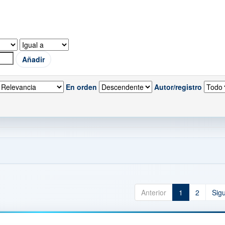
En orden
Autor/registro
Anterior
1
2
Sig