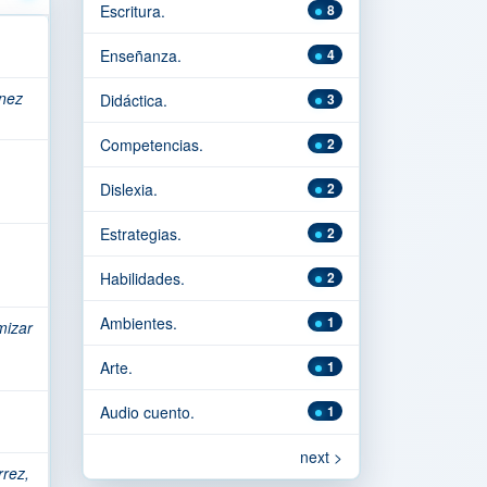
Escritura.
8
Enseñanza.
4
nez
Didáctica.
3
Competencias.
2
Dislexia.
2
Estrategias.
2
Habilidades.
2
Ambientes.
1
mizar
Arte.
1
Audio cuento.
1
next >
rrez,