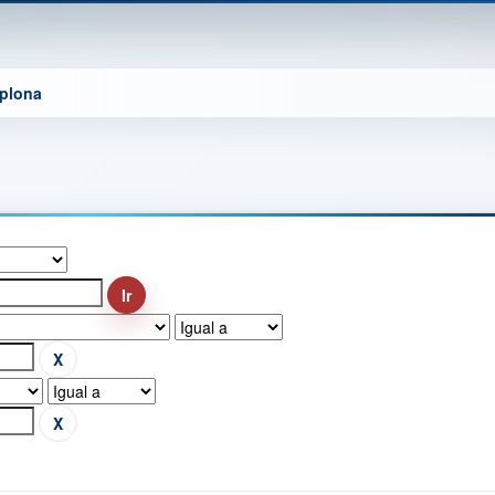
mplona