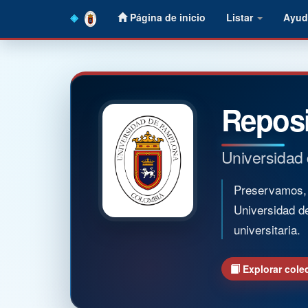
Skip
Página de inicio
Listar
Ayud
navigation
Reposi
Universidad
Preservamos, o
Universidad d
universitaria.
Explorar cole