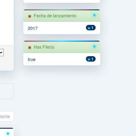
Fecha de lanzamiento
2017
1
Has File(s)
true
1
uiente