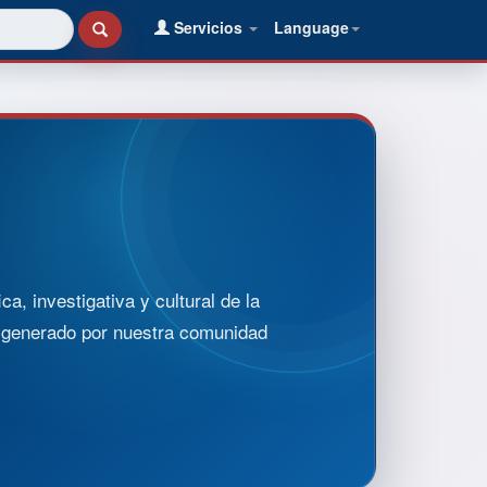
Servicios
Language
, investigativa y cultural de la
o generado por nuestra comunidad