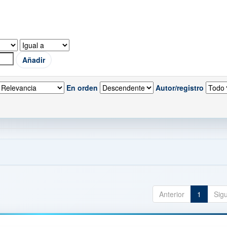
En orden
Autor/registro
Anterior
1
Sig