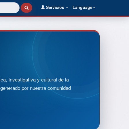
Servicios
Language
, investigativa y cultural de la
o generado por nuestra comunidad