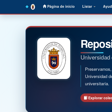
Skip
Página de inicio
Listar
Ayud
navigation
Reposi
Universidad
Preservamos, o
Universidad d
universitaria.
Explorar cole