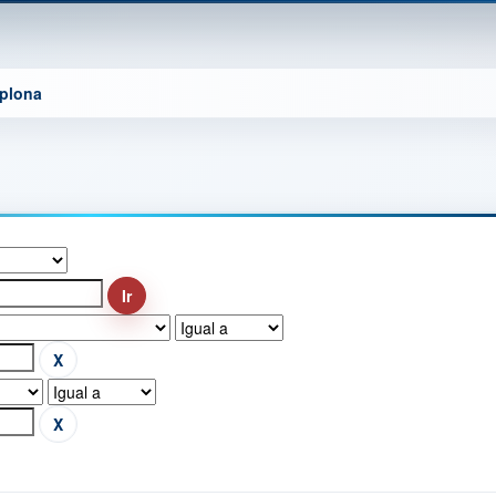
mplona