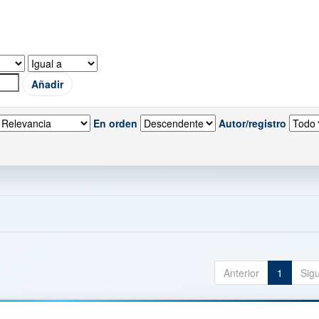
En orden
Autor/registro
Anterior
1
Sig