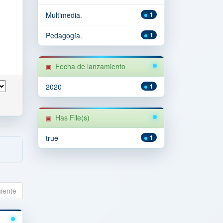
Multimedia.
1
Pedagogía.
1
Fecha de lanzamiento
2020
1
Has File(s)
true
1
uiente