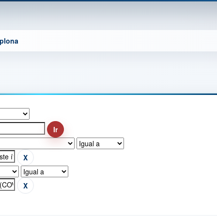
mplona