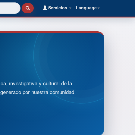
Servicios
Language
, investigativa y cultural de la
o generado por nuestra comunidad