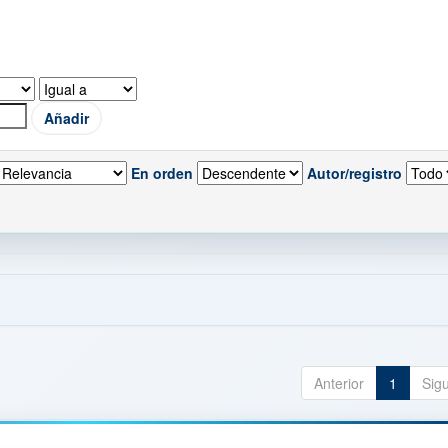
En orden
Autor/registro
Anterior
1
Sig