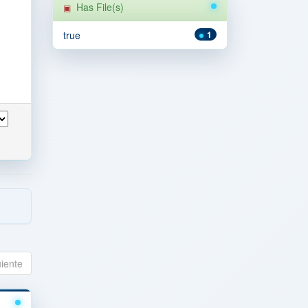
Has File(s)
true
1
uiente