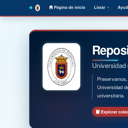
Skip
Página de inicio
Listar
Ayud
navigation
Reposi
Universidad
Preservamos, o
Universidad d
universitaria.
Explorar cole