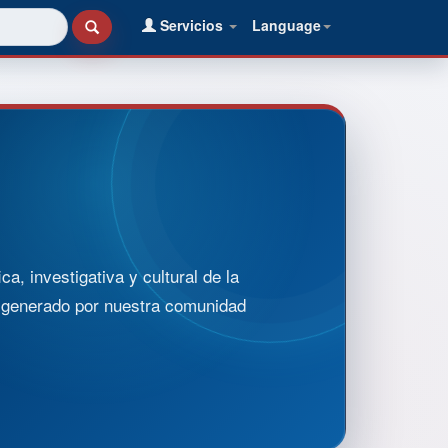
Servicios
Language
, investigativa y cultural de la
o generado por nuestra comunidad