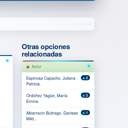
Otras opciones
relacionadas
Autor
Espinosa Capacho, Juliana
2
Patricia.
Ordóñez Yagüe, María
2
Emma.
Albarracín Buitrago, Danisse
1
Mild...