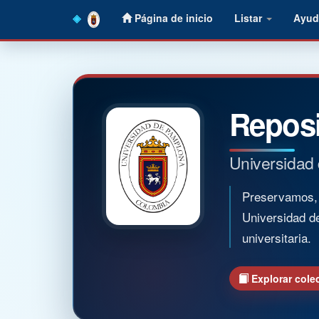
Skip
Página de inicio
Listar
Ayud
navigation
Reposi
Universidad
Preservamos, o
Universidad d
universitaria.
Explorar cole