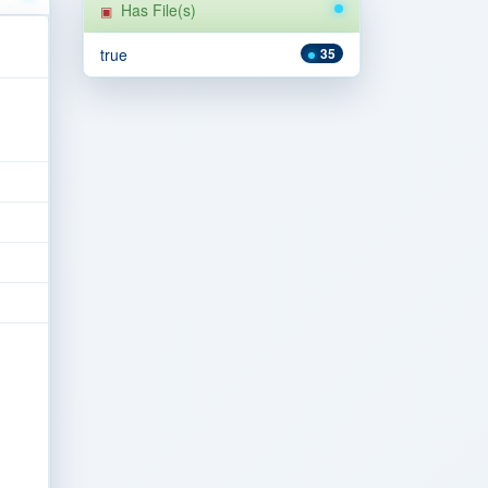
Has File(s)
true
35