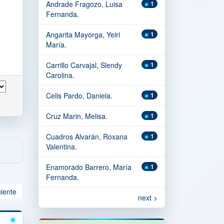
Andrade Fragozo, Luisa
1
Fernanda.
Angarita Mayorga, Yeiri
1
María.
Carrillo Carvajal, Slendy
1
Carolina.
Celis Pardo, Daniela.
1
Cruz Marin, Melisa.
1
Cuadros Alvarán, Roxana
1
Valentina.
Enamorado Barrero, María
1
Fernanda.
uiente
next >