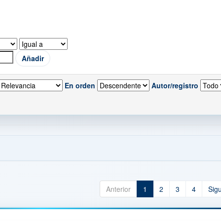
En orden
Autor/registro
Anterior
1
2
3
4
Sig