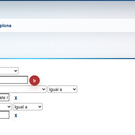
mplona