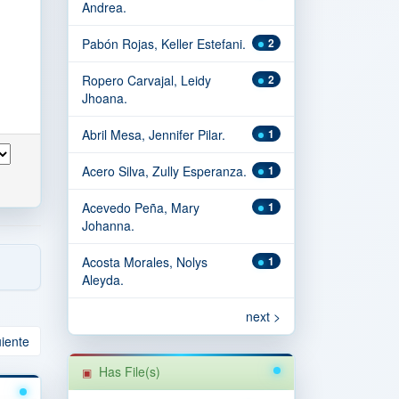
Andrea.
Pabón Rojas, Keller Estefani.
2
Ropero Carvajal, Leidy
2
Jhoana.
Abril Mesa, Jennifer Pilar.
1
Acero Silva, Zully Esperanza.
1
Acevedo Peña, Mary
1
Johanna.
Acosta Morales, Nolys
1
Aleyda.
next >
uiente
Has File(s)