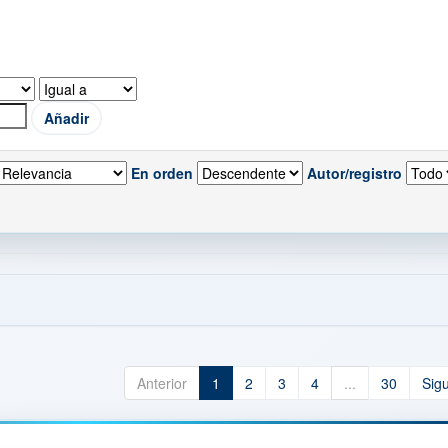
En orden
Autor/registro
Anterior
1
2
3
4
...
30
Sig