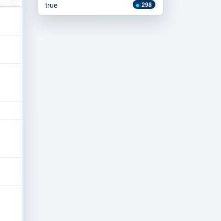
true
298