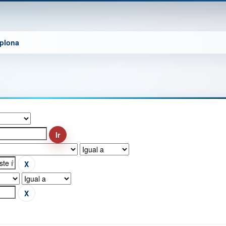
mplona