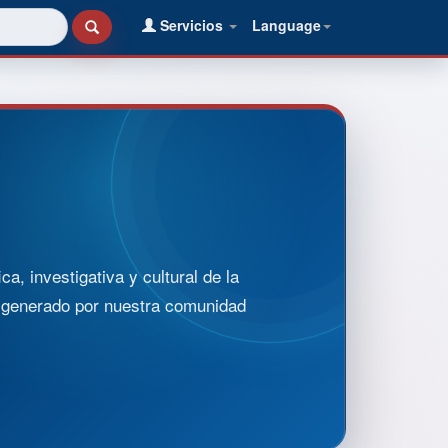
Servicios
Language
, investigativa y cultural de la
o generado por nuestra comunidad