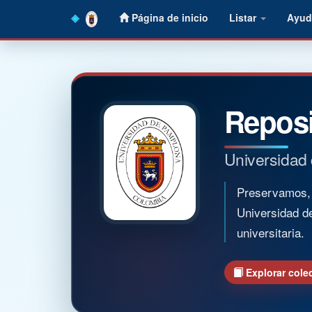
Skip
Página de inicio
Listar
Ayud
navigation
Reposi
Universidad
Preservamos, o
Universidad d
universitaria.
Explorar cole