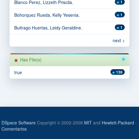
Blanco Perez, Lizzeth Priscila.
1
Bohorquez Rueda, Kelly Yesenia.
1
Buitrago Huertas, Leidy Geraldine.
1
next >
Has File(s)
true
136
DSpace Software
Copyright © 2002-2008
MIT
and
Hewlett-Packard
-
Comentarios