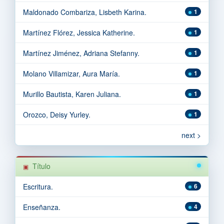
Maldonado Combariza, Lisbeth Karina.
1
Martínez Flórez, Jessica Katherine.
1
Martínez Jiménez, Adriana Stefanny.
1
Molano Villamizar, Aura María.
1
Murillo Bautista, Karen Juliana.
1
Orozco, Deisy Yurley.
1
next >
Título
Escritura.
6
Enseñanza.
4