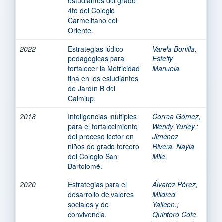
estudiantes del grado
4to del Colegio
Carmelitano del
Oriente.
2022
Estrategias lúdico
Varela Bonilla,
pedagógicas para
Esteffy
fortalecer la Motricidad
Manuela.
fina en los estudiantes
de Jardín B del
Caimiup.
2018
Inteligencias múltiples
Correa Gómez,
para el fortalecimiento
Wendy Yurley.
;
del proceso lector en
Jiménez
niños de grado tercero
Rivera, Nayla
del Colegio San
Milé.
Bartolomé.
2020
Estrategias para el
Álvarez Pérez,
desarrollo de valores
Mildred
sociales y de
Yaileen.
;
convivencia.
Quintero Cote,