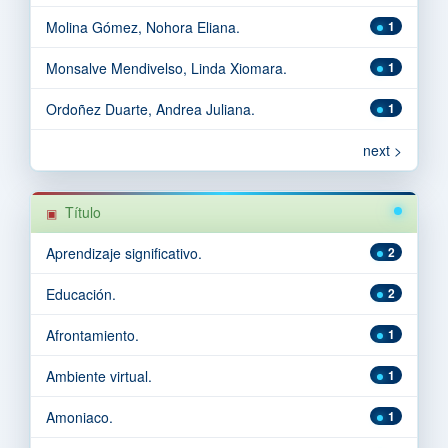
Molina Gómez, Nohora Eliana.
1
Monsalve Mendivelso, Linda Xiomara.
1
Ordoñez Duarte, Andrea Juliana.
1
next >
Título
Aprendizaje significativo.
2
Educación.
2
Afrontamiento.
1
Ambiente virtual.
1
Amoniaco.
1