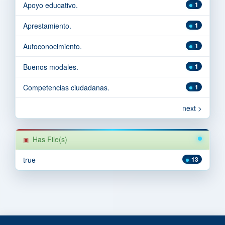
Apoyo educativo.
1
Aprestamiento.
1
Autoconocimiento.
1
Buenos modales.
1
Competencias ciudadanas.
1
next >
Has File(s)
true
13