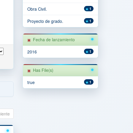
Obra Civil.
1
Proyecto de grado.
1
Fecha de lanzamiento
2016
1
Has File(s)
true
1
uiente