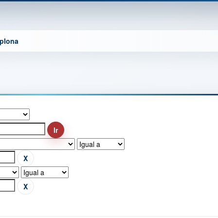
mplona