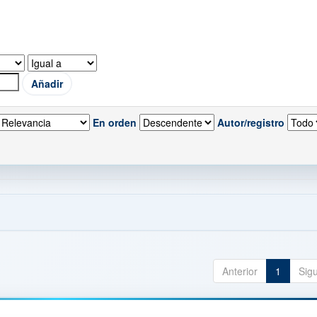
En orden
Autor/registro
Anterior
1
Sig