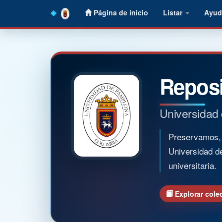
Skip
Página de inicio
Listar
Ayud
navigation
Reposi
Universidad
Preservamos, o
Universidad d
universitaria.
Explorar cole