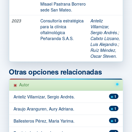
Misael Pastrana Borrero
sede San Mateo.
2023
Consultoría estratégica
Anteliz
para la clínica
Villamizar,
oftalmológica
Sergio Andrés.
;
Peñaranda S.A.S.
Calixto Lizcano,
Luis Alejandro.
;
Ruíz Méndez,
Oscar Steven.
Otras opciones relacionadas
Autor
Anteliz Villamizar, Sergio Andrés.
1
Araujo Aranguren, Aury Adriana.
1
Ballesteros Pérez, Maria Yarima.
1