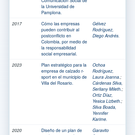
Comunicación Social de
la Universidad de
Pamplona.
2017
Cómo las empresas
Gélvez
pueden contribuir al
Rodríguez,
postconflicto en
Diego Andrés.
Colombia, por medio de
la responsabilidad
social empresarial.
2023
Plan estratégico para la
Ochoa
empresa de calzado r-
Rodríguez,
sport en el municipio de
Laura Joanna.
;
Villa del Rosario.
Cárdenas Silva,
Serliany Mileth.
;
Ortiz Díaz,
Yesica Lizbeth.
;
Silva Boada,
Yennifer
Karime.
2020
Diseño de un plan de
Garavito