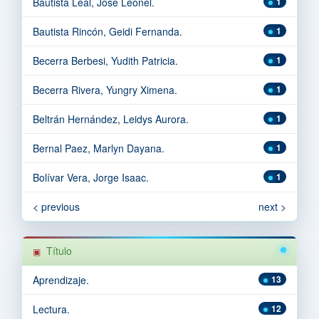
Bautista Leal, Jose Leonel.
1
Bautista Rincón, Geidi Fernanda.
1
Becerra Berbesi, Yudith Patricia.
1
Becerra Rivera, Yungry Ximena.
1
Beltrán Hernández, Leidys Aurora.
1
Bernal Paez, Marlyn Dayana.
1
Bolívar Vera, Jorge Isaac.
1
< previous
next >
Título
Aprendizaje.
13
Lectura.
12