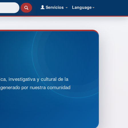
Servicios
Language
, investigativa y cultural de la
o generado por nuestra comunidad