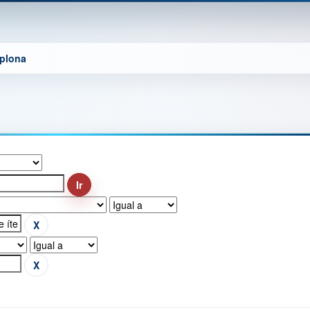
mplona