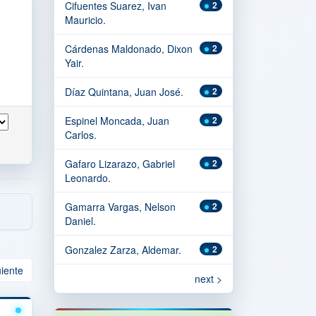
Cifuentes Suarez, Ivan
2
Mauricio.
Cárdenas Maldonado, Dixon
2
Yair.
Díaz Quintana, Juan José.
2
Espinel Moncada, Juan
2
Carlos.
Gafaro Lizarazo, Gabriel
2
Leonardo.
Gamarra Vargas, Nelson
2
Daniel.
Gonzalez Zarza, Aldemar.
2
uiente
next >