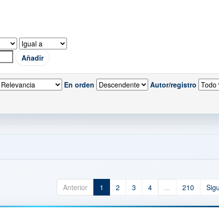
En orden
Autor/registro
Anterior
1
2
3
4
...
210
Sig