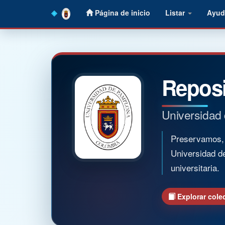
Skip
Página de inicio
Listar
Ayud
navigation
Reposi
Universidad
Preservamos, o
Universidad d
universitaria.
Explorar cole