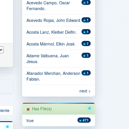
Acevedo Campo, Oscar
1
Fernando.
Acevedo Rojas, John Edward.
1
Acosta Lanz, Kleiber Delfin.
1
Acosta Mármol, Elkin José.
1
Adame Valbuena, Juan
1
Jesus.
Afanador Merchan, Anderson
1
Fabian.
next >
Has File(s)
uiente
true
471