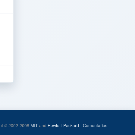
ht © 2002-2008
MIT
and
Hewlett-Packard
-
Comentarios