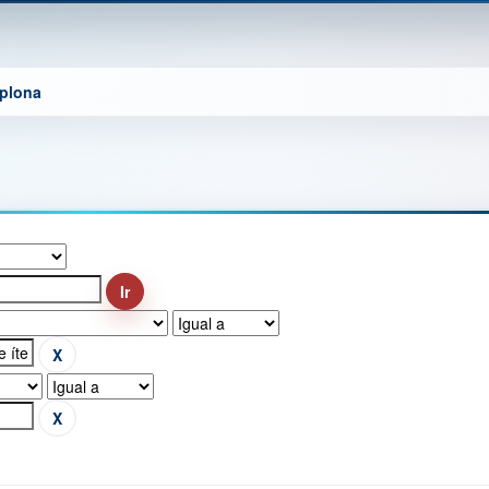
mplona