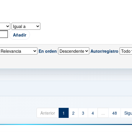
En orden
Autor/registro
Anterior
1
2
3
4
...
48
Sig