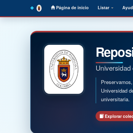
Skip
Página de inicio
Listar
Ayud
navigation
Reposi
Universidad
Preservamos, o
Universidad d
universitaria.
Explorar cole