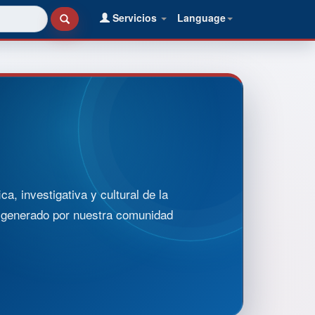
Servicios
Language
, investigativa y cultural de la
o generado por nuestra comunidad