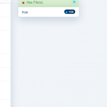
Has File(s)
true
159