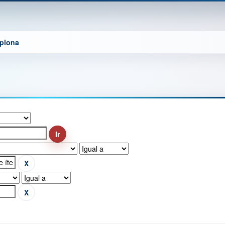
mplona