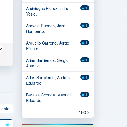
Arciniegas Flórez, Jairo
1
Yesid.
Arevalo Ruedas, Jose
1
Humberto.
Argüello Carreño, Jorge
1
Eliecer.
Arias Barrientos, Sergio
1
Antonio.
Arias Sarmiento, Andrés
1
Eduardo.
Barajas Cepeda, Manuel
1
Eduardo.
uiente
next >