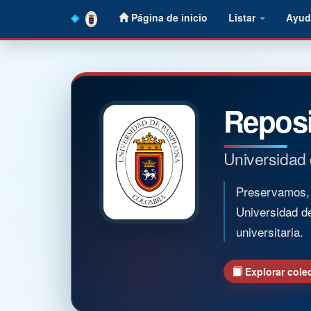
Skip
Página de inicio
Listar
Ayud
navigation
Reposi
Universidad
Preservamos, o
Universidad d
universitaria.
Explorar cole