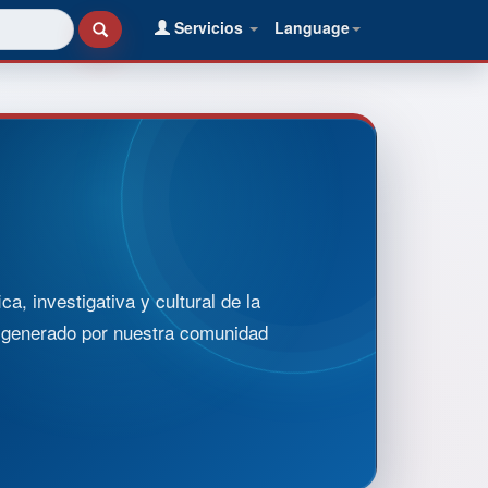
Servicios
Language
, investigativa y cultural de la
o generado por nuestra comunidad