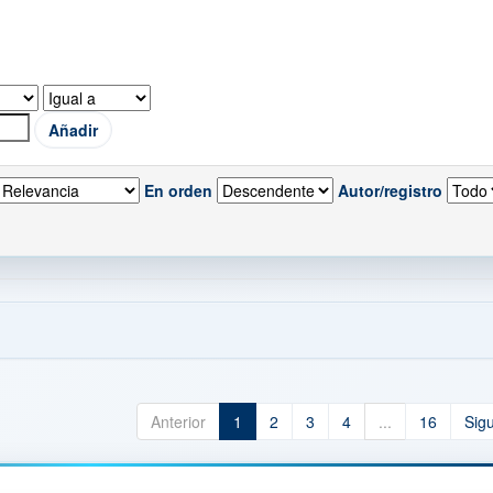
En orden
Autor/registro
Anterior
1
2
3
4
...
16
Sig