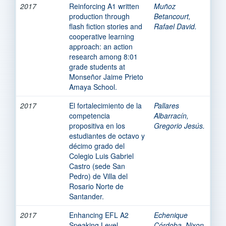
2017
Reinforcing A1 written
Muñoz
production through
Betancourt,
flash fiction stories and
Rafael David.
cooperative learning
approach: an action
research among 8:01
grade students at
Monseñor Jaime Prieto
Amaya School.
2017
El fortalecimiento de la
Pallares
competencia
Albarracín,
propositiva en los
Gregorio Jesús.
estudiantes de octavo y
décimo grado del
Colegio Luis Gabriel
Castro (sede San
Pedro) de Villa del
Rosario Norte de
Santander.
2017
Enhancing EFL A2
Echenique
Speaking Level
Córdoba, Nixon