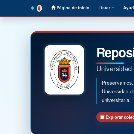
Skip
Página de inicio
Listar
Ayud
navigation
Reposi
Universidad
Preservamos, o
Universidad d
universitaria.
Explorar cole