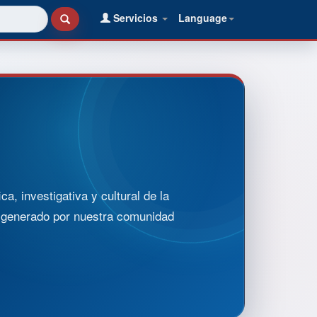
Servicios
Language
, investigativa y cultural de la
o generado por nuestra comunidad