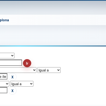
mplona