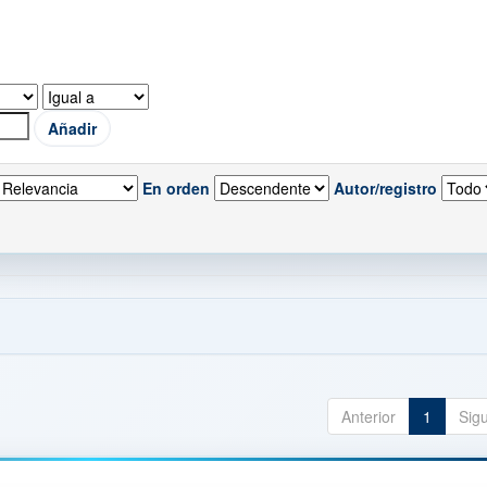
En orden
Autor/registro
Anterior
1
Sig