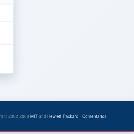
ht © 2002-2008
MIT
and
Hewlett-Packard
-
Comentarios