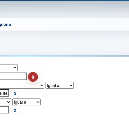
mplona