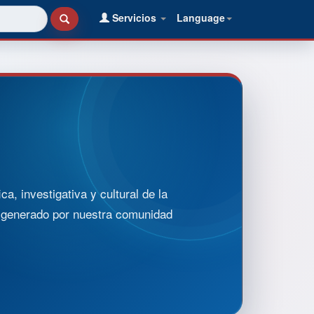
Servicios
Language
, investigativa y cultural de la
o generado por nuestra comunidad