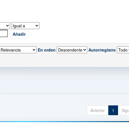
En orden
Autor/registro
Anterior
1
Sig