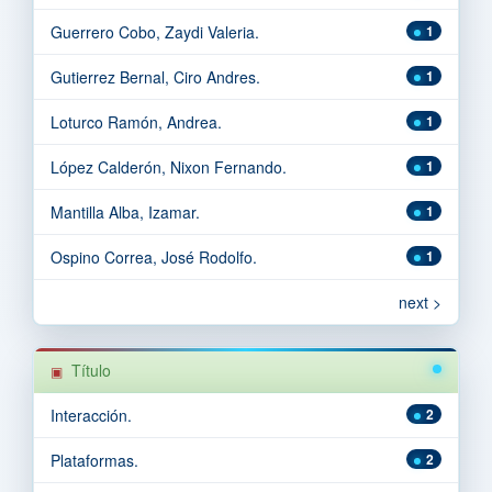
Guerrero Cobo, Zaydi Valeria.
1
Gutierrez Bernal, Ciro Andres.
1
Loturco Ramón, Andrea.
1
López Calderón, Nixon Fernando.
1
Mantilla Alba, Izamar.
1
Ospino Correa, José Rodolfo.
1
next >
Título
Interacción.
2
Plataformas.
2