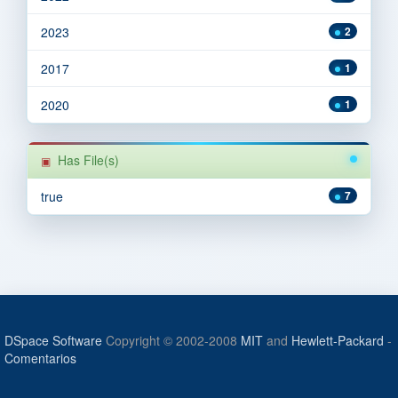
2023
2
2017
1
2020
1
Has File(s)
true
7
DSpace Software
Copyright © 2002-2008
MIT
and
Hewlett-Packard
-
Comentarios