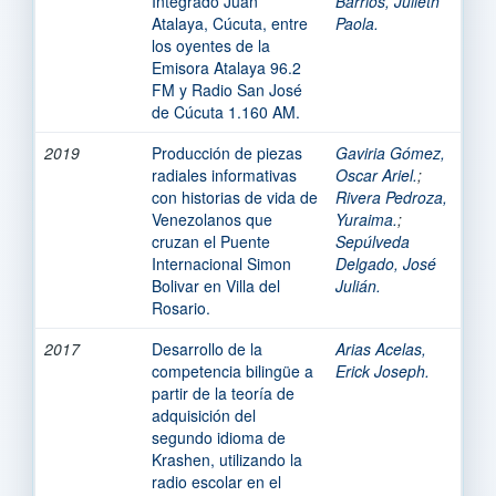
Integrado Juan
Barrios, Julieth
Atalaya, Cúcuta, entre
Paola.
los oyentes de la
Emisora Atalaya 96.2
FM y Radio San José
de Cúcuta 1.160 AM.
2019
Producción de piezas
Gaviria Gómez,
radiales informativas
Oscar Ariel.
;
con historias de vida de
Rivera Pedroza,
Venezolanos que
Yuraima.
;
cruzan el Puente
Sepúlveda
Internacional Simon
Delgado, José
Bolivar en Villa del
Julián.
Rosario.
2017
Desarrollo de la
Arias Acelas,
competencia bilingüe a
Erick Joseph.
partir de la teoría de
adquisición del
segundo idioma de
Krashen, utilizando la
radio escolar en el