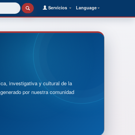
Servicios
Language
, investigativa y cultural de la
o generado por nuestra comunidad