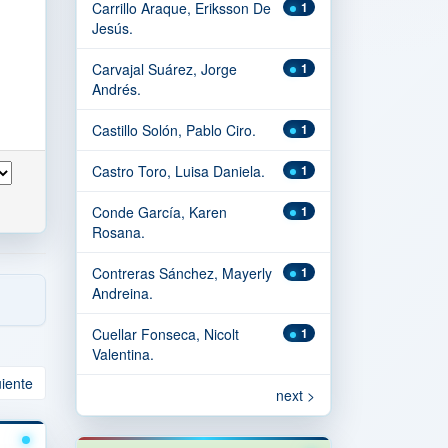
Carrillo Araque, Eriksson De
1
Jesús.
Carvajal Suárez, Jorge
1
Andrés.
Castillo Solón, Pablo Ciro.
1
Castro Toro, Luisa Daniela.
1
Conde García, Karen
1
Rosana.
Contreras Sánchez, Mayerly
1
Andreina.
Cuellar Fonseca, Nicolt
1
Valentina.
uiente
next >