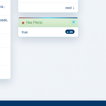
ía.
;
next >
icedo,
Has File(s)
true
26