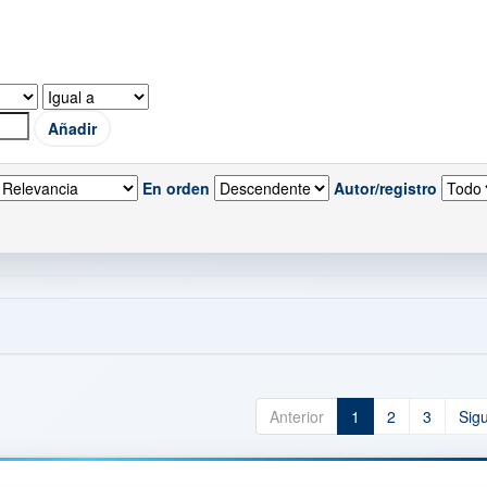
En orden
Autor/registro
Anterior
1
2
3
Sig