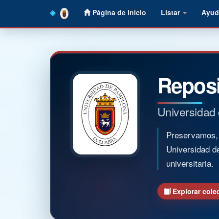
Skip
Página de inicio
Listar
Ayud
navigation
Reposi
Universidad
Preservamos, o
Universidad d
universitaria.
Explorar cole