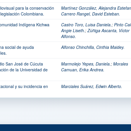
iovisual para la conservación
Martínez González, Alejandra Estefan
legislación Colombiana.
Carrero Rangel, David Esteban.
 comunidad Indígena Kichwa
Castro Toro, Luisa Daniela.
;
Pinto Ca
Angie Liseth.
;
Zúñiga Ascanta, Víctor
Alfonso.
ma social de ayuda
Alfonso Chinchilla, Cinthia Maidey.
les.
adio San José de Cúcuta
Marmolejo Yepes, Daniela.
;
Morales
ión de la Universidad de
Camuan, Erika Andrea.
acional y su incidencia en
Marciales Suárez, Edwin Alberto.