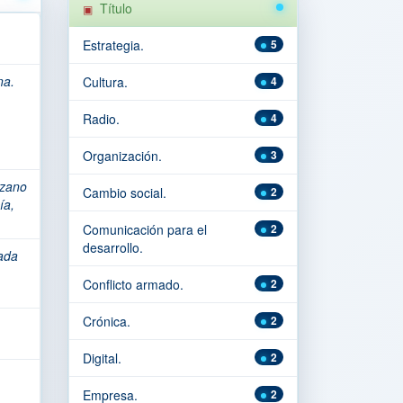
Título
Estrategia.
5
na.
Cultura.
4
Radio.
4
Organización.
3
zano
Cambio social.
2
ía,
Comunicación para el
2
desarrollo.
ada
Conflicto armado.
2
Crónica.
2
Digital.
2
Empresa.
2