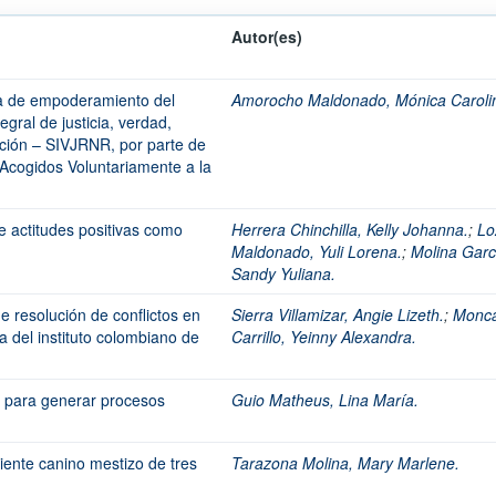
Autor(es)
a de empoderamiento del
Amorocho Maldonado, Mónica Caroli
gral de justicia, verdad,
ición – SIVJRNR, por parte de
Acogidos Voluntariamente a la
e actitudes positivas como
Herrera Chinchilla, Kelly Johanna.
;
Lo
Maldonado, Yuli Lorena.
;
Molina Garc
Sandy Yuliana.
 resolución de conflictos en
Sierra Villamizar, Angie Lizeth.
;
Monc
a del instituto colombiano de
Carrillo, Yeinny Alexandra.
ía para generar procesos
Guio Matheus, Lina María.
iente canino mestizo de tres
Tarazona Molina, Mary Marlene.