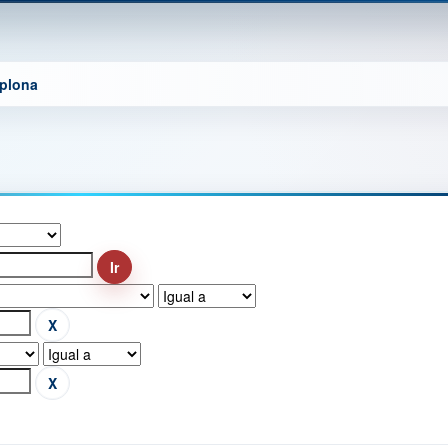
mplona