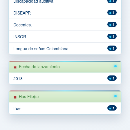
Discapacidad auditiva.
1
DISEAPP.
1
Docentes.
1
INSOR.
1
Lengua de señas Colombiana.
1
Fecha de lanzamiento
2018
1
Has File(s)
true
1