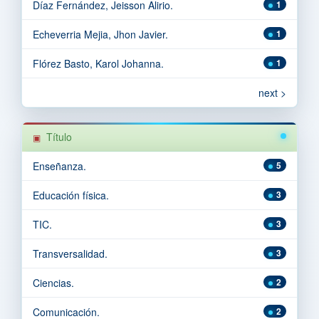
Díaz Fernández, Jeisson Alirio.
1
Echeverria Mejia, Jhon Javier.
1
Flórez Basto, Karol Johanna.
1
next >
Título
Enseñanza.
5
Educación física.
3
TIC.
3
Transversalidad.
3
Ciencias.
2
Comunicación.
2