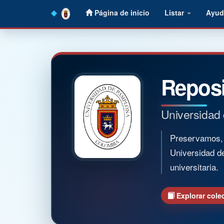
Skip
Página de inicio
Listar
Ayud
navigation
Reposi
Universidad
Preservamos, o
Universidad d
universitaria.
Explorar cole