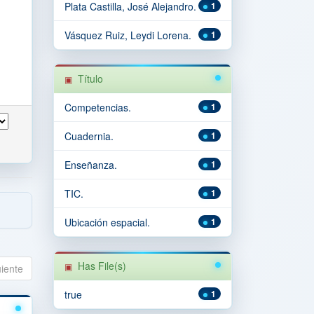
Plata Castilla, José Alejandro.
1
Vásquez Ruiz, Leydi Lorena.
1
Título
Competencias.
1
Cuadernia.
1
Enseñanza.
1
TIC.
1
Ubicación espacial.
1
Has File(s)
uiente
true
1