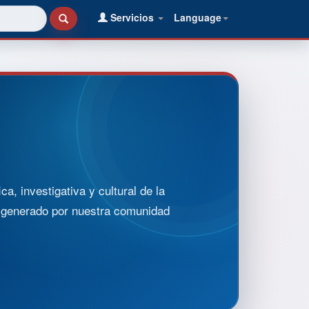
Servicios
Language
, investigativa y cultural de la
o generado por nuestra comunidad