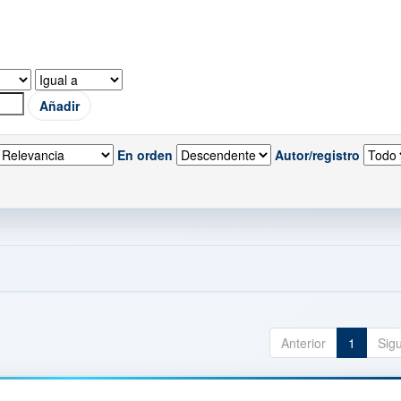
En orden
Autor/registro
Anterior
1
Sig