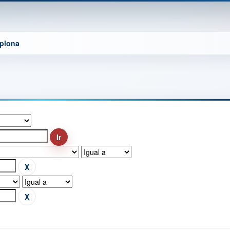
mplona