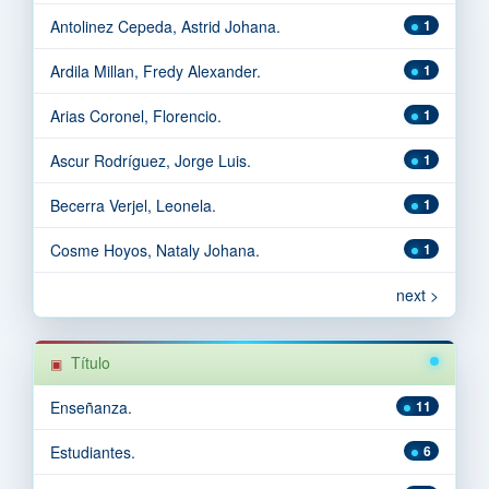
Antolinez Cepeda, Astrid Johana.
1
Ardila Millan, Fredy Alexander.
1
Arias Coronel, Florencio.
1
Ascur Rodríguez, Jorge Luis.
1
Becerra Verjel, Leonela.
1
Cosme Hoyos, Nataly Johana.
1
next >
Título
Enseñanza.
11
Estudiantes.
6