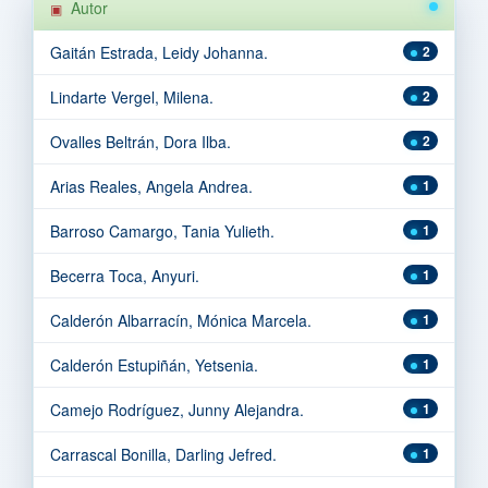
Autor
Gaitán Estrada, Leidy Johanna.
2
Lindarte Vergel, Milena.
2
Ovalles Beltrán, Dora Ilba.
2
Arias Reales, Angela Andrea.
1
Barroso Camargo, Tania Yulieth.
1
Becerra Toca, Anyuri.
1
Calderón Albarracín, Mónica Marcela.
1
Calderón Estupiñán, Yetsenia.
1
Camejo Rodríguez, Junny Alejandra.
1
Carrascal Bonilla, Darling Jefred.
1