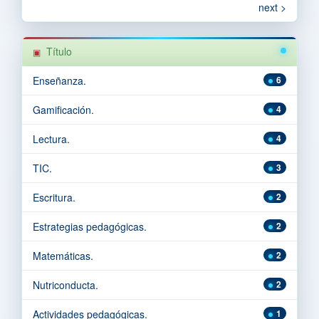
next >
Título
Enseñanza.
6
Gamificación.
4
Lectura.
4
TIC.
3
Escritura.
2
Estrategias pedagógicas.
2
Matemáticas.
2
Nutriconducta.
2
Actividades pedagógicas.
1