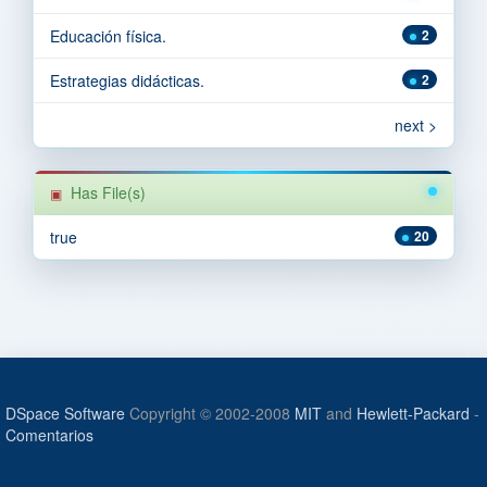
Educación física.
2
Estrategias didácticas.
2
next >
Has File(s)
true
20
DSpace Software
Copyright © 2002-2008
MIT
and
Hewlett-Packard
-
Comentarios