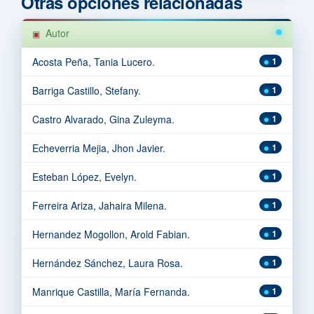
Otras opciones relacionadas
Autor
Acosta Peña, Tania Lucero.
1
Barriga Castillo, Stefany.
1
Castro Alvarado, Gina Zuleyma.
1
Echeverria Mejia, Jhon Javier.
1
Esteban López, Evelyn.
1
Ferreira Ariza, Jahaira Milena.
1
Hernandez Mogollon, Arold Fabian.
1
Hernández Sánchez, Laura Rosa.
1
Manrique Castilla, María Fernanda.
1