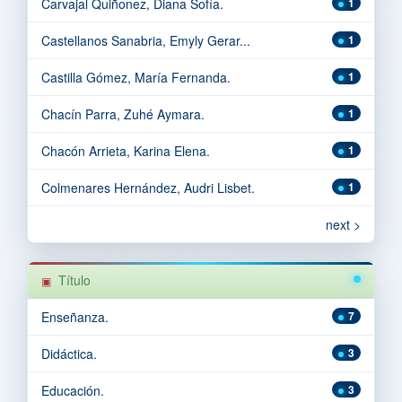
Carvajal Quiñonez, Diana Sofía.
1
Castellanos Sanabria, Emyly Gerar...
1
Castilla Gómez, María Fernanda.
1
Chacín Parra, Zuhé Aymara.
1
Chacón Arrieta, Karina Elena.
1
Colmenares Hernández, Audri Lisbet.
1
next >
Título
Enseñanza.
7
Didáctica.
3
Educación.
3