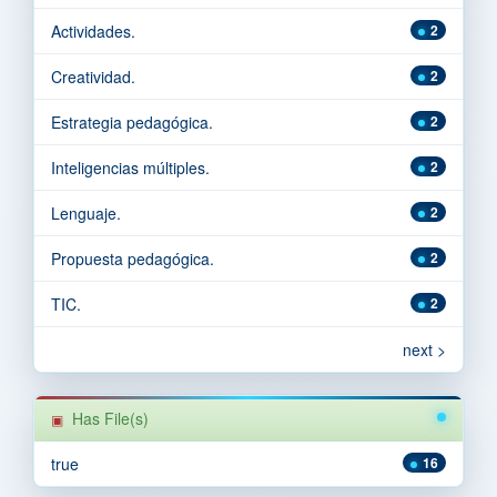
Actividades.
2
Creatividad.
2
Estrategia pedagógica.
2
Inteligencias múltiples.
2
Lenguaje.
2
Propuesta pedagógica.
2
TIC.
2
next >
Has File(s)
true
16