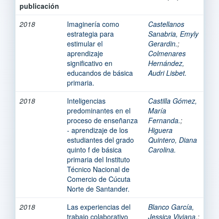
publicación
2018
Imaginería como
Castellanos
estrategia para
Sanabria, Emyly
estimular el
Gerardin.
;
aprendizaje
Colmenares
significativo en
Hernández,
educandos de básica
Audri Lisbet.
primaria.
2018
Inteligencias
Castilla Gómez,
predominantes en el
María
proceso de enseñanza
Fernanda.
;
- aprendizaje de los
Higuera
estudiantes del grado
Quintero, Diana
quinto f de básica
Carolina.
primaria del Instituto
Técnico Nacional de
Comercio de Cúcuta
Norte de Santander.
2018
Las experiencias del
Blanco García,
trabajo colaborativo
Jessica Viviana.
;